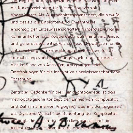
Der Begriff „biopsychosoziale Einheit Mensch“ hat sich
als Kurzbezeichnung für diesen Sachverhalt
eingebürgert. Als Querschnittswissenschaft, die bewußt
und gezielt die Einsichten und Erkenntnisse
einschlägiger Einzelwissenschaften in interdisziplinärer
Kommunikation und Kooperation aufnimmt, verarbeitet
und generalisiert, entwickelt sie neue Hypothesen für die
Untersuchung von Entwicklungsphänomenen, für die
Formulierung von Entwicklungsregeln und -gesetzen –
dies im Sinne von Anstößen, Anregungen und
Empfehlungen für die innovative einzelwissenschaftliche
Forschung.
Zentraler Gedanke für die Humanontogenetik ist das
methodologische Konzept der Einheit von Komplexität
und Zeit (im Sinne von Prigogine), das mit der „Eigenzeit“
des „Systems Mensch“ die Beachtung der Komplexität
erzwingt, die erst in der Zeit erkennbar ist, und die
Akzentuierung der Komplexität eine Berücksichtigung