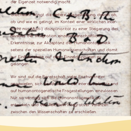
der Eigenzeit notwendig macht.
Gleichwohl hängt die weitere Ausgestaltung davon ab,
ob und wie es gelingt, im Kontext einer wirklichen Inter-
(nicht nur Multi-) disziplinarität zu einer Steigerung des
Niveaus der Integration einzelwissenschaftlicher
Erkenntnisse, zur Akzeptanz der Humanontogenetik
seitens der speziellen Humanwissenschaften und damit
zur Einflußnahme auf diese Einzeldisziplinen zu
gelangen.
Wir sind auf die Bereitschaft vieler Fachvertreter
angewiesen, sich ausdrücklich auf interdisziplinäre und
auf humanontogenetische Fragestellungen einzulassen.
Nur so vermag sich die Humanontogenetik zu
entwickeln und den Reichtum integrativer Valenzen
zwischen den Wissenschaften zu erschließen.