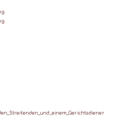
pg
pg
den_Streitenden_und_einem_Gerichtsdiener