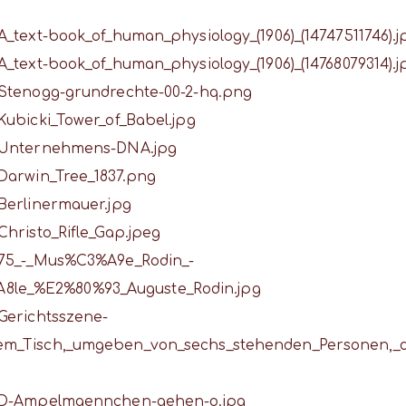
A_text-book_of_human_physiology_(1906)_(14747511746).j
A_text-book_of_human_physiology_(1906)_(14768079314).j
e:Stenogg-grundrechte-00-2-hq.png
Kubicki_Tower_of_Babel.jpg
le:Unternehmens-DNA.jpg
:Darwin_Tree_1837.png
:Berlinermauer.jpg
Christo_Rifle_Gap.jpeg
e:75_-_Mus%C3%A9e_Rodin_-
8le_%E2%80%93_Auguste_Rodin.jpg
:Gerichtsszene-
nem_Tisch,_umgeben_von_sechs_stehenden_Personen,_
le:D-Ampelmaennchen-gehen-o.jpg