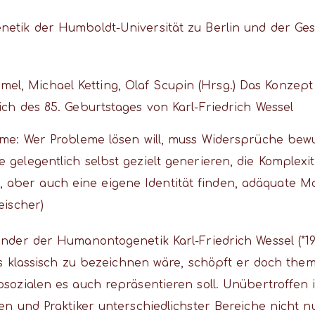
etik der Humboldt-Universität zu Berlin und der Gese
mel, Michael Ketting, Olaf Scupin (Hrsg.) Das Konzep
lich des 85. Geburtstages von Karl-Friedrich Wessel
xime: Wer Probleme lösen will, muss Widersprüche bew
 gelegentlich selbst gezielt generieren, die Komplexit
aber auch eine eigene Identität finden, adäquate Ma
eischer)
nder der Humanontogenetik Karl-Friedrich Wessel (*1935
als klassisch zu bezeichnen wäre, schöpft er doch the
sozialen es auch repräsentieren soll. Unübertroffen i
inen und Praktiker unterschiedlichster Bereiche nich