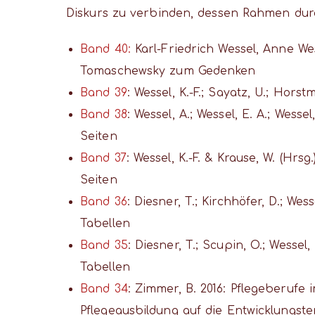
Diskurs zu verbinden, dessen Rahmen dur
Band 40:
Karl-Friedrich Wessel, Anne Wes
Tomaschewsky zum Gedenken
Band 39
: Wessel, K.-F.; Sayatz, U.; Hor
Band 38
: Wessel, A.; Wessel, E. A.; Wess
Seiten
Band 37
: Wessel, K.-F. & Krause, W. (H
Seiten
Band 36
: Diesner, T.; Kirchhöfer, D.; We
Tabellen
Band 35
: Diesner, T.; Scupin, O.; Wessel,
Tabellen
Band 34
: Zimmer, B. 2016: Pflegeberufe
Pflegeausbildung auf die Entwicklungste