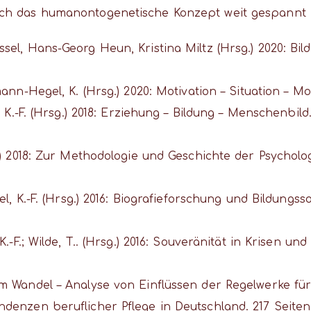
ch das humanontogenetische Konzept weit gespannt i
sel, Hans-Georg Heun, Kristina Miltz (Hrsg.) 2020: Bil
stmann-Hegel, K. (Hrsg.) 2020: Motivation – Situation 
el, K.-F. (Hrsg.) 2018: Erziehung – Bildung – Menschenb
rsg.) 2018: Zur Methodologie und Geschichte der Psycho
ssel, K.-F. (Hrsg.) 2016: Biografieforschung und Bildungs
 K.-F.; Wilde, T.. (Hrsg.) 2016: Souveränität in Krisen u
 im Wandel – Analyse von Einflüssen der Regelwerke fü
ndenzen beruflicher Pflege in Deutschland. 217 Seiten